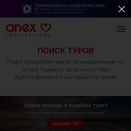
Подписывайтесь на наш канал в MAX -
>
Распродажи туров, спецпредложения и
акции, новости туризма и новинки.
ПОИСК ТУРОВ
Поиск туров более чем по 50 направлениям - от
теплой Турции до загадочного Перу.
Ищите и бронируйте выгодный тур онлайн
Нужна помощь в подборе тура?
Оставьте заявку. Перезвоним, уточним, организуем.
ЗАКАЗАТЬ ТУР