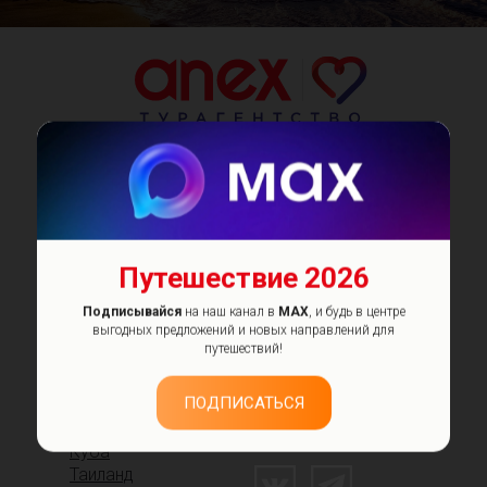
КЛИЕНТАМ
Поиск туров
Горящие туры
Популярные направления
Способы оплаты
Путешествие 2026
Как забронировать тур
Страхование выезжающих
Подписывайся
на наш канал в
MAX
, и будь в центре
О нас
выгодных предложений и новых направлений для
путешествий!
ХИТ ПРОДАЖ
КОНТАКТЫ
ПОДПИСАТЬСЯ
Турция
Единый Call-центр:
Египет
8-800-775-50-21
Куба
Таиланд