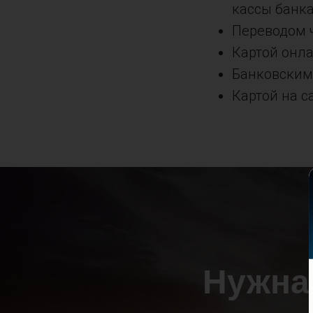
кассы банка
Переводом 
Картой онл
Банковским
Картой на с
б
ко
Заполни
Нужна
с вам