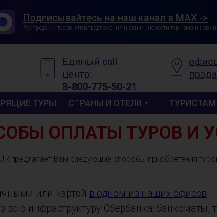
Подписывайтесь на наш канал в MAX ->
Распродажи туров, спецпредложения и акции, новости туризма и новин
Единый call-
офис
центр:
прод
8-800-775-50-21
ОРЯЩИЕ ТУРЫ
СТРАНЫ И ОТЕЛИ
ТУРИСТАМ
СОБЫ ОПЛАТЫ ТУРОВ И У
UR предлагает Вам следующие способы приобретения туров 
ичными или картой
в одном из наших офисов
з всю инфраструктуру Сбербанка: банкоматы, 