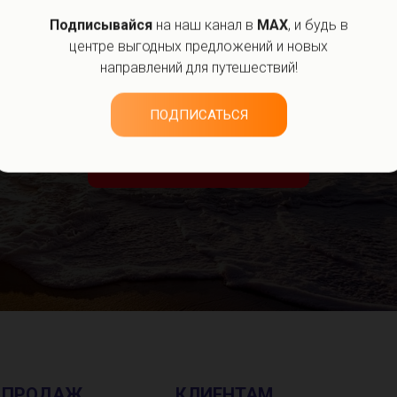
Ваш номер:
ьте заявку. Перезвоним, уточним, орган
Подписывайся
на наш канал в
MAX
, и будь в
+7
центре выгодных предложений и новых
направлений для путешествий!
ПОЛУЧИТЬ КОНСУЛЬ
ПОДПИСАТЬСЯ
Отправляя запрос вы даете согла
обработку персональных данных и
ЗАКАЗАТЬ ТУР
подтверждаете, что ознакомились
конфиденциальности
.
 ПРОДАЖ
КЛИЕНТАМ